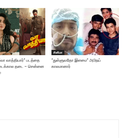
சினிமா
 “வா வாத்தியார்” படத்தை
“துள்ளுவதோ இளமை” அபிநய்
டைக்கால தடை – சென்னை
காலமானார்
்