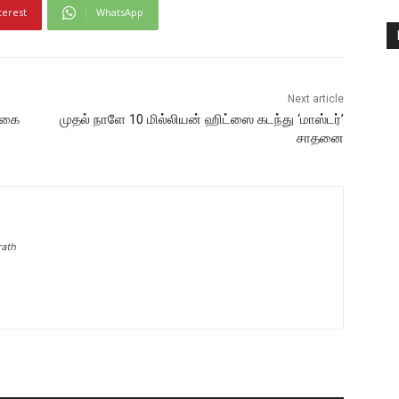
terest
WhatsApp
Next article
டிகை
முதல் நாளே 10 மில்லியன் ஹிட்ஸை கடந்து ‘மாஸ்டர்’
சாதனை
rath