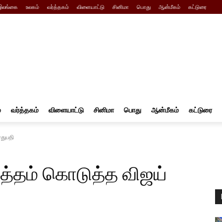
இலங்கை
உலகம்
வர்த்தகம்
விளையாட்டு
சினிமா
பொது
ஆன்மீகம்
கட்டுரை
்
வர்த்தகம்
விளையாட்டு
சினிமா
பொது
ஆன்மீகம்
கட்டுரை
ேதுபதி
ுத்தம் கொடுத்த விஜய்