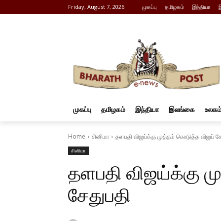
Friday, August 7, 2026
முகப்பு
தமிழகம்
இந்தியா
முகப்பு
தமிழகம்
இந்தியா
இலங்கை
உலகம
Home
சினிமா
தளபதி விஜய்க்கு முத்தம் கொடுத்த விஜய் ச
சினிமா
தளபதி விஜய்க்கு ம
சேதுபதி