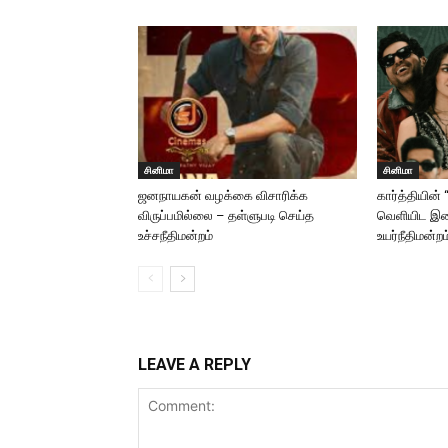
சினிமா
சினிமா
ஜனநாயகன் வழக்கை விசாரிக்க
கார்த்தியின்
விருப்பமில்லை – தள்ளுபடி செய்த
வெளியிட இ
உச்சநீதிமன்றம்
உயர்நீதிமன்றம
LEAVE A REPLY