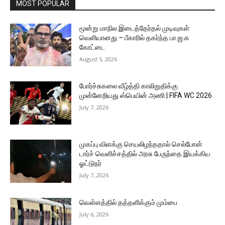
MOST POPULAR
மூன்று மாநில இடைத்தேர்தல் முடிவுகள்
வெளியானது – பீகாரில் தகர்ந்த பா.ஜ.க
கோட்டை
August 5, 2026
போர்ச்சுகலை வீழ்த்தி காலிறுதிக்கு
முன்னேறியது ஸ்பெயின் அணி | FIFA WC 2026
July 7, 2026
முகப்பு விளக்கு செயலிழந்ததால் செல்போன்
டார்ச் வெளிச்சத்தில் அரசு பேருந்தை இயக்கிய
ஓட்டுநர்
July 7, 2026
வெள்ளத்தில் தத்தளிக்கும் மும்பை
July 6, 2026