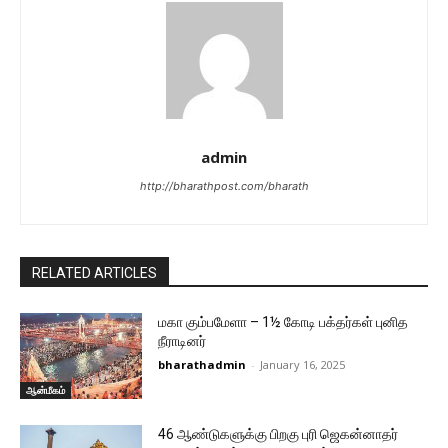
admin
http://bharathpost.com/bharath
RELATED ARTICLES
மகா கும்பமேளா – 1½ கோடி பக்தர்கள் புனித
நீராடினர்
bharathadmin
-
January 16, 2025
ஆன்மீகம்
46 ஆண்டுகளுக்கு பிறகு புரி ஜெகன்னாதர்