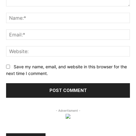
Comment:
Na
Ema
Web
Save my name, email, and website in this browser for the
next time I comment.
- Advertisment -