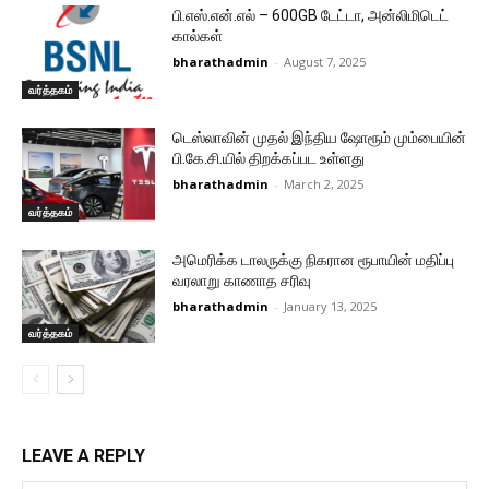
பி.எஸ்.என்.எல் – 600GB டேட்டா, அன்லிமிடெட்
கால்கள்
bharathadmin
-
August 7, 2025
வர்த்தகம்
டெஸ்லாவின் முதல் இந்திய ஷோரூம் மும்பையின்
பி.கே.சி.யில் திறக்கப்பட உள்ளது
bharathadmin
-
March 2, 2025
வர்த்தகம்
அமெரிக்க டாலருக்கு நிகரான ரூபாயின் மதிப்பு
வரலாறு காணாத சரிவு
bharathadmin
-
January 13, 2025
வர்த்தகம்
LEAVE A REPLY