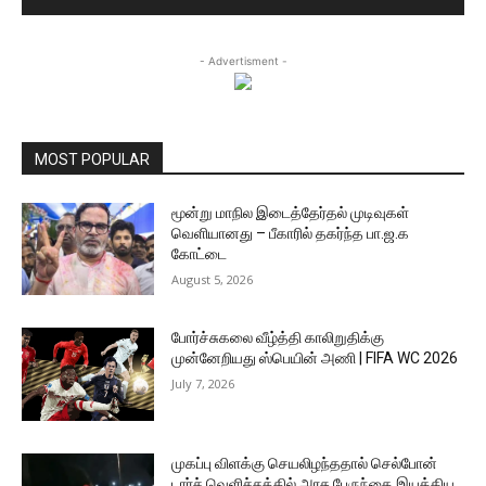
- Advertisment -
MOST POPULAR
மூன்று மாநில இடைத்தேர்தல் முடிவுகள்
வெளியானது – பீகாரில் தகர்ந்த பா.ஜ.க
கோட்டை
August 5, 2026
போர்ச்சுகலை வீழ்த்தி காலிறுதிக்கு
முன்னேறியது ஸ்பெயின் அணி | FIFA WC 2026
July 7, 2026
முகப்பு விளக்கு செயலிழந்ததால் செல்போன்
டார்ச் வெளிச்சத்தில் அரசு பேருந்தை இயக்கிய