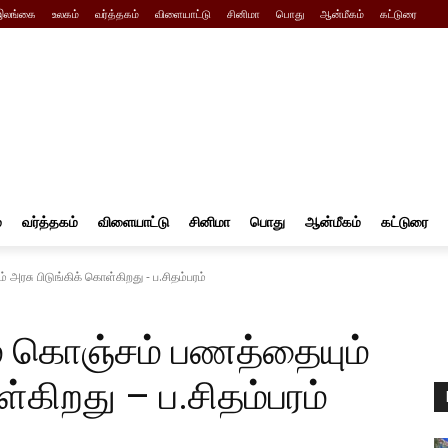
இலங்கை
உலகம்
வர்த்தகம்
விளையாட்டு
சினிமா
பொது
ஆன்மீகம்
கட்டுரை
்
வர்த்தகம்
விளையாட்டு
சினிமா
பொது
ஆன்மீகம்
கட்டுரை
அரசு பிடுங்கிக் கொள்கிறது - ப.சிதம்பரம்
ம் கொஞ்சம் பணத்தையும்
ள்கிறது – ப.சிதம்பரம்