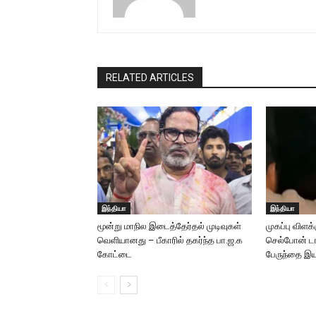
RELATED ARTICLES
இந்தியா
இந்தியா
மூன்று மாநில இடைத்தேர்தல் முடிவுகள்
முகப்பு விளக
வெளியானது – பீகாரில் தகர்ந்த பா.ஜ.க
செல்போன் டார
கோட்டை
பேருந்தை இயக