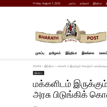
Friday, August 7, 2026
முகப்பு
தமிழகம்
இந்தியா
முகப்பு
தமிழகம்
இந்தியா
இலங்கை
உலகம
Home
இந்தியா
மக்களிடம் இருக்கும் கொஞ்சம் பணத்தையும் 
இந்தியா
மக்களிடம் இருக்கு
அரசு பிடுங்கிக் கொ