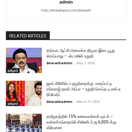
admin
http://bharathpost.com/bharath
RELATED ARTICLES
தவெக ஆட்சி அமைக்க திமுக இடையூறு
செய்யாது – ஸ்டாலின் உறுதி
bharathadmin
-
May 7, 2026
தமிழகம்
ஜாய் கிரிசில்டா குழந்தைக்கு மாதம்பட்டி
ரங்கராஜ் தான் அப்பா – உறுதி செய்த டி.என்.ஏ
ரிப்போர்ட்
bharathadmin
-
March 31, 2026
தமிழகம்
தமிழகத்தில் 15% உணவகங்கள் மூடல் –
கள்ளச்சந்தையில் சிலிண்டர் ரூ.6,000-க்கு
விற்பனை