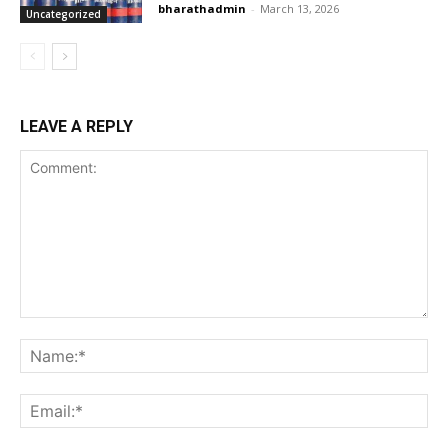
bharathadmin
-
March 13, 2026
Uncategorized
LEAVE A REPLY
Comment:
Na
Ema