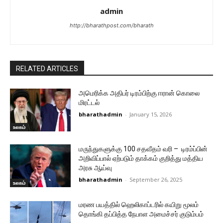
admin
http://bharathpost.com/bharath
RELATED ARTICLES
அமெரிக்க அதிபர் டிரம்பிற்கு ஈரான் கொலை
மிரட்டல்
bharathadmin
-
January 15, 2026
உலகம்
மருந்துகளுக்கு 100 சதவீதம் வரி – டிரம்ப்பின்
அறிவிப்பால் ஏற்படும் தாக்கம் குறித்து மத்திய
அரசு ஆய்வு
bharathadmin
-
September 26, 2025
உலகம்
மரண பயத்தில் ஹெலிகாப்டரில் கயிறு மூலம்
தொங்கி தப்பித்த நேபாள அமைச்சர் குடும்பம்