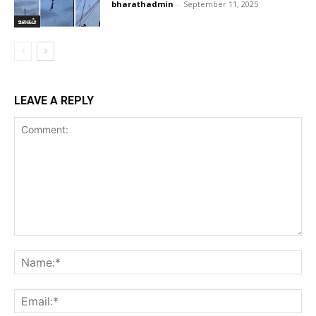
bharathadmin
-
September 11, 2025
உலகம்
LEAVE A REPLY
Comment:
Na
Ema