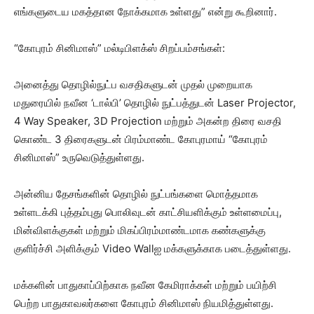
எங்களுடைய மகத்தான நோக்கமாக உள்ளது” என்று கூறினார்.
“கோபுரம் சினிமாஸ்” மல்டிபிளக்ஸ் சிறப்பம்சங்கள்:
அனைத்து தொழில்நுட்ப வசதிகளுடன் முதல் முறையாக
மதுரையில் நவீன ‘டால்பி’ தொழில் நுட்பத்துடன் Laser Projector,
4 Way Speaker, 3D Projection மற்றும் அகன்ற திரை வசதி
கொண்ட 3 திரைகளுடன் பிரம்மாண்ட கோபுரமாய் “கோபுரம்
சினிமாஸ்” உருவெடுத்துள்ளது.
அன்னிய தேசங்களின் தொழில் நுட்பங்களை மொத்தமாக
உள்ளடக்கி புத்தம்புது பொலிவுடன் காட்சியளிக்கும் உள்ளமைப்பு,
மின்விளக்குகள் மற்றும் மிகப்பிரம்மாண்டமாக கண்களுக்கு
குளிர்ச்சி அளிக்கும் Video Wallஐ மக்களுக்காக படைத்துள்ளது.
மக்களின் பாதுகாப்பிற்காக நவீன கேமிராக்கள் மற்றும் பயிற்சி
பெற்ற பாதுகாவலர்களை கோபுரம் சினிமாஸ் நியமித்துள்ளது.