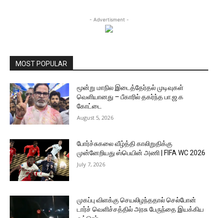
- Advertisment -
MOST POPULAR
மூன்று மாநில இடைத்தேர்தல் முடிவுகள்
வெளியானது – பீகாரில் தகர்ந்த பா.ஜ.க
கோட்டை
August 5, 2026
போர்ச்சுகலை வீழ்த்தி காலிறுதிக்கு
முன்னேறியது ஸ்பெயின் அணி | FIFA WC 2026
July 7, 2026
முகப்பு விளக்கு செயலிழந்ததால் செல்போன்
டார்ச் வெளிச்சத்தில் அரசு பேருந்தை இயக்கிய