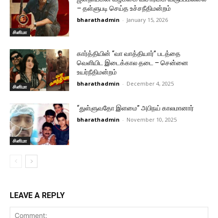
– தள்ளுபடி செய்த உச்சநீதிமன்றம்
bharathadmin
-
January 15, 2026
சினிமா
கார்த்தியின் “வா வாத்தியார்” படத்தை
வெளியிட இடைக்கால தடை – சென்னை
உயர்நீதிமன்றம்
bharathadmin
-
December 4, 2025
சினிமா
“துள்ளுவதோ இளமை” அபிநய் காலமானார்
bharathadmin
-
November 10, 2025
சினிமா
LEAVE A REPLY