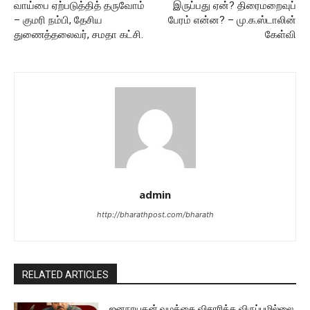
வாய்பை ஏற்படுத்தித் தருவோம்
இருப்பது ஏன்? திரைமறைவுப்
– குமரி நம்பி, தேசிய
பேரம் என்ன? – மு.க.ஸ்டாலின்
துணைத்தலைவர், சமதா கட்சி.
கேள்வி
admin
http://bharathpost.com/bharath
RELATED ARTICLES
ஜனநாயகன் வழக்கை விசாரிக்க விருப்பமில்லை