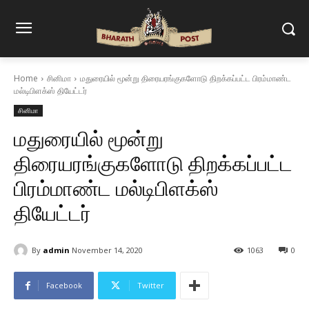
Home
சினிமா
மதுரையில் மூன்று திரையரங்குகளோடு திறக்கப்பட்ட பிரம்மாண்ட
மல்டிபிளக்ஸ் தியேட்டர்
சினிமா
மதுரையில் மூன்று
திரையரங்குகளோடு திறக்கப்பட்ட
பிரம்மாண்ட மல்டிபிளக்ஸ்
தியேட்டர்
By
admin
November 14, 2020
1063
0
Facebook
Twitter