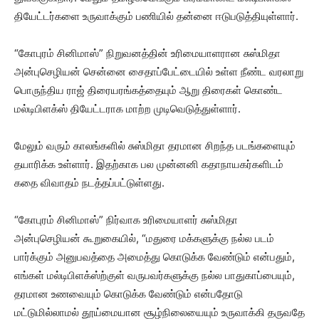
தியேட்டர்களை உருவாக்கும் பணியில் தன்னை ஈடுபடுத்தியுள்ளார்.
“கோபுரம் சினிமாஸ்” நிறுவனத்தின் உரிமையாளரான சுஸ்மிதா
அன்புசெழியன் சென்னை சைதாப்பேட்டையில் உள்ள நீண்ட வரலாறு
பொருந்திய ராஜ் திரையரங்கத்தையும் ஆறு திரைகள் கொண்ட
மல்டிபிளக்ஸ் தியேட்டராக மாற்ற முடிவெடுத்துள்ளார்.
மேலும் வரும் காலங்களில் சுஸ்மிதா தரமான சிறந்த படங்களையும்
தயாரிக்க உள்ளார். இதற்காக பல முன்னனி கதாநாயகர்களிடம்
கதை விவாதம் நடத்தப்பட்டுள்ளது.
“கோபுரம் சினிமாஸ்” நிர்வாக உரிமையாளர் சுஸ்மிதா
அன்புசெழியன் கூறுகையில், “மதுரை மக்களுக்கு நல்ல படம்
பார்க்கும் அனுபவத்தை அமைத்து கொடுக்க வேண்டும் என்பதும்,
எங்கள் மல்டிபிளக்ஸ்ற்குள் வருபவர்களுக்கு நல்ல பாதுகாப்பையும்,
தரமான உணவையும் கொடுக்க வேண்டும் என்பதோடு
மட்டுமில்லாமல் தூய்மையான சூழ்நிலையையும் உருவாக்கி தருவதே