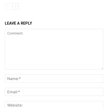
LEAVE A REPLY
Comment:
Na
Ema
Web