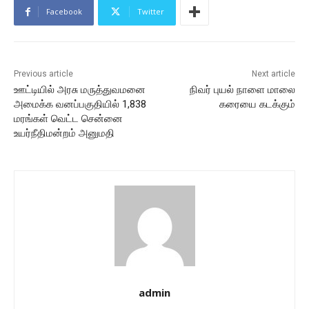
Facebook
Twitter
Previous article
Next article
ஊட்டியில் அரசு மருத்துவமனை
நிவர் புயல் நாளை மாலை
அமைக்க வனப்பகுதியில் 1,838
கரையை கடக்கும்
மரங்கள் வெட்ட சென்னை
உயர்நீதிமன்றம் அனுமதி
admin