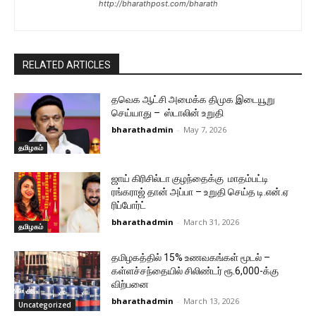
http://bharathpost.com/bharath
RELATED ARTICLES
தவெக ஆட்சி அமைக்க திமுக இடையூறு
செய்யாது – ஸ்டாலின் உறுதி
bharathadmin
-
May 7, 2026
தமிழகம்
ஜாய் கிரிசில்டா குழந்தைக்கு மாதம்பட்டி
ரங்கராஜ் தான் அப்பா – உறுதி செய்த டி.என்.ஏ
ரிப்போர்ட்
bharathadmin
-
March 31, 2026
தமிழகம்
தமிழகத்தில் 15% உணவகங்கள் மூடல் –
கள்ளச்சந்தையில் சிலிண்டர் ரூ.6,000-க்கு
விற்பனை
bharathadmin
-
March 13, 2026
Uncategorized