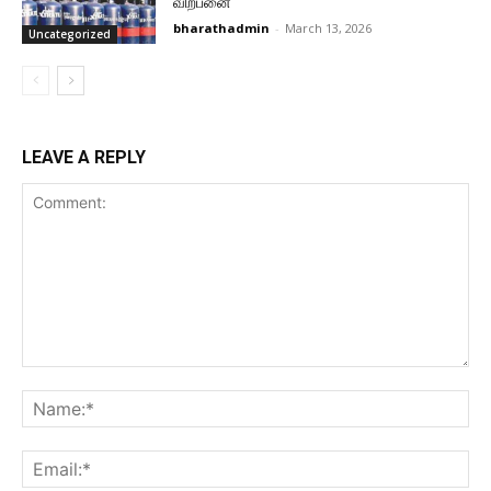
விற்பனை
bharathadmin
-
March 13, 2026
Uncategorized
LEAVE A REPLY
Comment:
Na
Ema