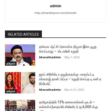
admin
http://bharathpost.com/bharath
RELATED ARTICLES
தவெக ஆட்சி அமைக்க திமுக இடையூறு
செய்யாது – ஸ்டாலின் உறுதி
bharathadmin
-
May 7, 2026
தமிழகம்
ஜாய் கிரிசில்டா குழந்தைக்கு மாதம்பட்டி
ரங்கராஜ் தான் அப்பா – உறுதி செய்த டி.என்.ஏ
ரிப்போர்ட்
bharathadmin
-
March 31, 2026
தமிழகம்
தமிழகத்தில் 15% உணவகங்கள் மூடல் –
கள்ளச்சந்தையில் சிலிண்டர் ரூ.6,000-க்கு