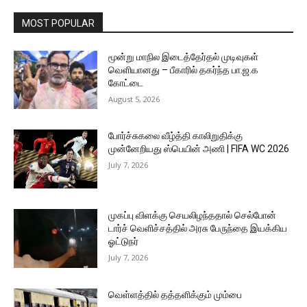
MOST POPULAR
மூன்று மாநில இடைத்தேர்தல் முடிவுகள்
வெளியானது – பீகாரில் தகர்ந்த பா.ஜ.க
கோட்டை
August 5, 2026
போர்ச்சுகலை வீழ்த்தி காலிறுதிக்கு
முன்னேறியது ஸ்பெயின் அணி | FIFA WC 2026
July 7, 2026
முகப்பு விளக்கு செயலிழந்ததால் செல்போன்
டார்ச் வெளிச்சத்தில் அரசு பேருந்தை இயக்கிய
ஓட்டுநர்
July 7, 2026
வெள்ளத்தில் தத்தளிக்கும் மும்பை