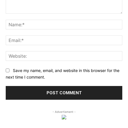
Comment:
Na
Ema
Web
Save my name, email, and website in this browser for the
next time I comment.
- Advertisment -