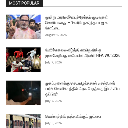
MOST POPULAR
மூன்று மாநில இடைத்தேர்தல் முடிவுகள்
வெளியானது – பீகாரில் தகர்ந்த பா.ஜ.க
கோட்டை
August 5, 2026
போர்ச்சுகலை வீழ்த்தி காலிறுதிக்கு
முன்னேறியது ஸ்பெயின் அணி | FIFA WC 2026
July 7, 2026
முகப்பு விளக்கு செயலிழந்ததால் செல்போன்
டார்ச் வெளிச்சத்தில் அரசு பேருந்தை இயக்கிய
ஓட்டுநர்
July 7, 2026
வெள்ளத்தில் தத்தளிக்கும் மும்பை
July 6, 2026