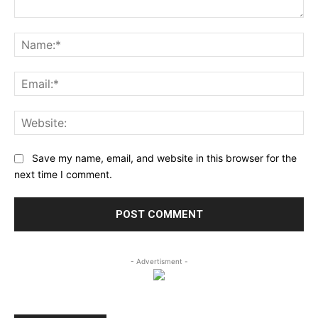
Comment:
Na
Ema
Web
Save my name, email, and website in this browser for the
next time I comment.
- Advertisment -