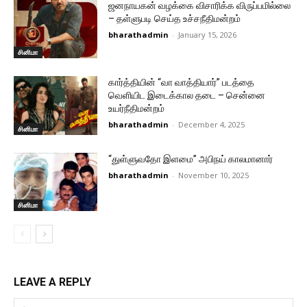
ஜனநாயகன் வழக்கை விசாரிக்க விருப்பமில்லை
– தள்ளுபடி செய்த உச்சநீதிமன்றம்
bharathadmin
-
January 15, 2026
சினிமா
கார்த்தியின் “வா வாத்தியார்” படத்தை
வெளியிட இடைக்கால தடை – சென்னை
உயர்நீதிமன்றம்
bharathadmin
-
December 4, 2025
சினிமா
“துள்ளுவதோ இளமை” அபிநய் காலமானார்
bharathadmin
-
November 10, 2025
சினிமா
LEAVE A REPLY