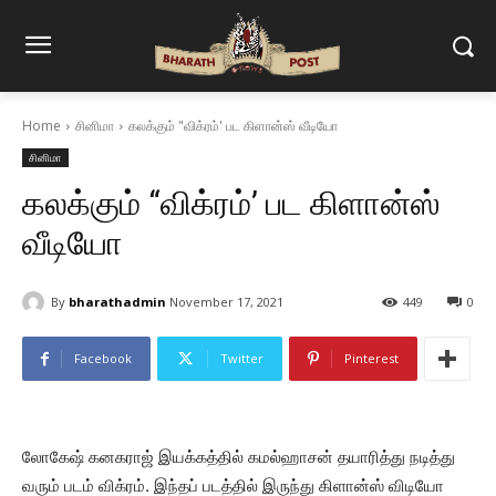
Home
சினிமா
கலக்கும் "விக்ரம்' பட கிளான்ஸ் வீடியோ
சினிமா
கலக்கும் “விக்ரம்’ பட கிளான்ஸ்
வீடியோ
By
bharathadmin
November 17, 2021
449
0
Facebook
Twitter
Pinterest
லோகேஷ் கனகராஜ் இயக்கத்தில் கமல்ஹாசன் தயாரித்து நடித்து
வரும் படம் விக்ரம். இந்தப் படத்தில் இருந்து கிளான்ஸ் விடியோ