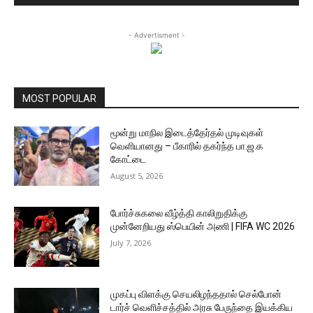
- Advertisment -
MOST POPULAR
மூன்று மாநில இடைத்தேர்தல் முடிவுகள்
வெளியானது – பீகாரில் தகர்ந்த பா.ஜ.க
கோட்டை
August 5, 2026
போர்ச்சுகலை வீழ்த்தி காலிறுதிக்கு
முன்னேறியது ஸ்பெயின் அணி | FIFA WC 2026
July 7, 2026
முகப்பு விளக்கு செயலிழந்ததால் செல்போன்
டார்ச் வெளிச்சத்தில் அரசு பேருந்தை இயக்கிய