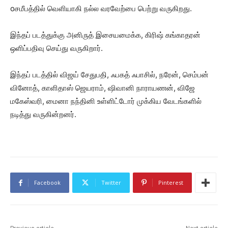
oசமீபத்தில் வெளியாகி நல்ல வரவேற்பை பெற்று வருகிறது.
இந்தப் படத்துக்கு அனிருத் இசையமைக்க, கிரிஷ் கங்காதரன்
ஒளிப்பதிவு செய்து வருகிறார்.
இந்தப் படத்தில் விஜய் சேதுபதி, ஃபகத் ஃபாசில், நரேன், செம்பன்
வினோத், காளிதாஸ் ஜெயராம், ஷிவானி நாராயணன், விஜே
மகேஸ்வரி, மைனா நந்தினி உள்ளிட்டோர் முக்கிய வேடங்களில்
நடித்து வருகின்றனர்.
Facebook
Twitter
Pinterest