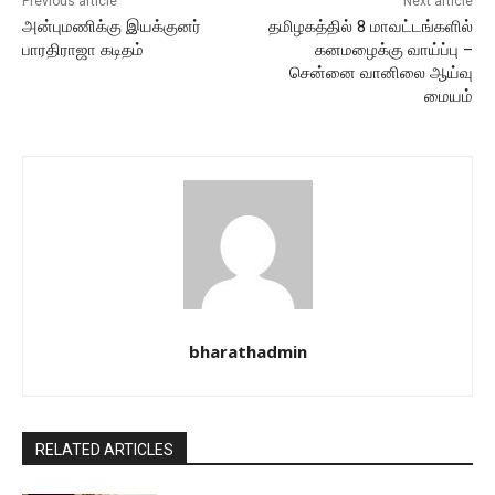
Previous article
Next article
அன்புமணிக்கு இயக்குனர்
தமிழகத்தில் 8 மாவட்டங்களில்
பாரதிராஜா கடிதம்
கனமழைக்கு வாய்ப்பு –
சென்னை வானிலை ஆய்வு
மையம்
bharathadmin
RELATED ARTICLES