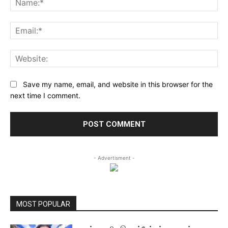
Ema
Web
Save my name, email, and website in this browser for the
next time I comment.
- Advertisment -
MOST POPULAR