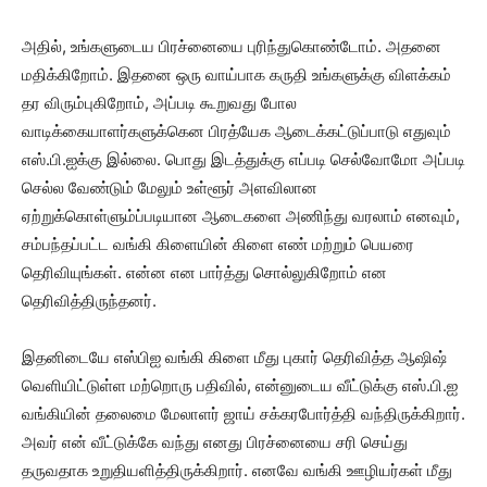
அதில், உங்களுடைய பிரச்னையை புரிந்துகொண்டோம். அதனை
மதிக்கிறோம். இதனை ஒரு வாய்பாக கருதி உங்களுக்கு விளக்கம்
தர விரும்புகிறோம், அப்படி கூறுவது போல
வாடிக்கையாளர்களுக்கென பிரத்யேக ஆடைக்கட்டுப்பாடு எதுவும்
எஸ்.பி.ஐக்கு இல்லை. பொது இடத்துக்கு எப்படி செல்வோமோ அப்படி
செல்ல வேண்டும் மேலும் உள்ளூர் அளவிலான
ஏற்றுக்கொள்ளும்ப்படியான ஆடைகளை அணிந்து வரலாம் எனவும்,
சம்பந்தப்பட்ட வங்கி கிளையின் கிளை எண் மற்றும் பெயரை
தெரிவியுங்கள். என்ன என பார்த்து சொல்லுகிறோம் என
தெரிவித்திருந்தனர்.
இதனிடையே எஸ்பிஐ வங்கி கிளை மீது புகார் தெரிவித்த ஆஷிஷ்
வெளியிட்டுள்ள மற்றொரு பதிவில், என்னுடைய வீட்டுக்கு எஸ்.பி.ஐ
வங்கியின் தலைமை மேலாளர் ஜாய் சக்கரபோர்த்தி வந்திருக்கிறார்.
அவர் என் வீட்டுக்கே வந்து எனது பிரச்னையை சரி செய்து
தருவதாக உறுதியளித்திருக்கிறார். எனவே வங்கி ஊழியர்கள் மீது