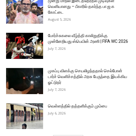
மூன்று மாநில இடைத்தேர்தல் முடிவுகள்
வெளியானது – பீகாரில் தகர்ந்த பா.ஜ.க
கோட்டை
August 5, 2026
போர்ச்சுகலை வீழ்த்தி காலிறுதிக்கு
முன்னேறியது ஸ்பெயின் அணி | FIFA WC 2026
July 7, 2026
முகப்பு விளக்கு செயலிழந்ததால் செல்போன்
டார்ச் வெளிச்சத்தில் அரசு பேருந்தை இயக்கிய
ஓட்டுநர்
July 7, 2026
வெள்ளத்தில் தத்தளிக்கும் மும்பை
July 6, 2026