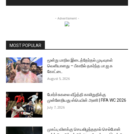
- Advertisment -
MOST POPULAR
மூன்று மாநில இடைத்தேர்தல் முடிவுகள்
வெளியானது – பீகாரில் தகர்ந்த பா.ஜ.க
கோட்டை
August 5, 2026
போர்ச்சுகலை வீழ்த்தி காலிறுதிக்கு
முன்னேறியது ஸ்பெயின் அணி | FIFA WC 2026
July 7, 2026
முகப்பு விளக்கு செயலிழந்ததால் செல்போன்