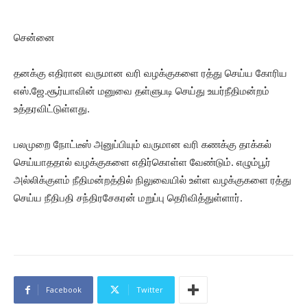
சென்னை
தனக்கு எதிரான வருமான வரி வழக்குகளை ரத்து செய்ய கோரிய
எஸ்.ஜே.சூர்யாவின் மனுவை தள்ளுபடி செய்து உயர்நீதிமன்றம்
உத்தரவிட்டுள்ளது.
பலமுறை நோட்டீஸ் அனுப்பியும் வருமான வரி கணக்கு தாக்கல்
செய்யாததால் வழக்குகளை எதிர்கொள்ள வேண்டும். எழும்பூர்
அல்லிக்குளம் நீதிமன்றத்தில் நிலுவையில் உள்ள வழக்குகளை ரத்து
செய்ய நீதிபதி சந்திரசேகரன் மறுப்பு தெரிவித்துள்ளார்.
Facebook
Twitter