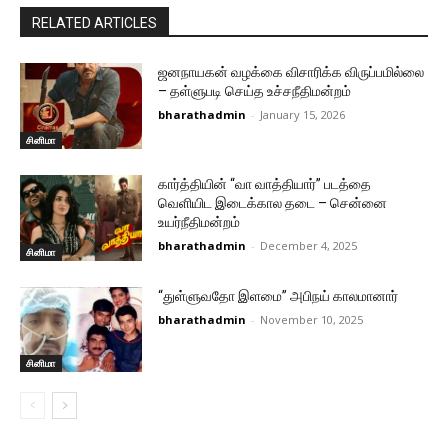
RELATED ARTICLES
ஜனநாயகன் வழக்கை விசாரிக்க விருப்பமில்லை
– தள்ளுபடி செய்த உச்சநீதிமன்றம்
bharathadmin
-
January 15, 2026
சினிமா
கார்த்தியின் “வா வாத்தியார்” படத்தை
வெளியிட இடைக்கால தடை – சென்னை
உயர்நீதிமன்றம்
bharathadmin
-
December 4, 2025
சினிமா
“துள்ளுவதோ இளமை” அபிநய் காலமானார்
bharathadmin
-
November 10, 2025
சினிமா