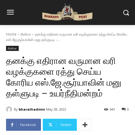
Home
சினிமா
தனக்கு எதிரான வருமான வரி வழக்குகளை ரத்து செய்ய கோரிய
எஸ்.ஜே.சூர்யாவின் மனு தள்ளுபடி -...
சினிமா
தனக்கு எதிரான வருமான வரி
வழக்குகளை ரத்து செய்ய
கோரிய எஸ்.ஜே.சூர்யாவின் மனு
தள்ளுபடி – உயர்நீதிமன்றம்
By
bharathadmin
May 28, 2022
441
0
Facebook
Twitter