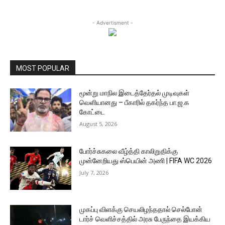
- Advertisment -
MOST POPULAR
மூன்று மாநில இடைத்தேர்தல் முடிவுகள்
வெளியானது – பீகாரில் தகர்ந்த பா.ஜ.க
கோட்டை
August 5, 2026
போர்ச்சுகலை வீழ்த்தி காலிறுதிக்கு
முன்னேறியது ஸ்பெயின் அணி | FIFA WC 2026
July 7, 2026
முகப்பு விளக்கு செயலிழந்ததால் செல்போன்
டார்ச் வெளிச்சத்தில் அரசு பேருந்தை இயக்கிய