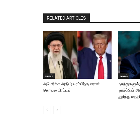
RELATED ARTICLES
உலகம்
உலகம்
அமெரிக்க அதிபர் டிரம்பிற்கு ஈரான்
மருந்துகளுக்
கொலை மிரட்டல்
டிரம்ப்பின் அ
குறித்து மத்