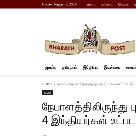
Friday, August 7, 2026
முகப்பு
தமிழகம்
இந்தியா
முகப்பு
தமிழகம்
இந்தியா
இலங்கை
உலகம
Home
உலகம்
நேபாளத்திலிருந்து புறப்பட்ட விமானம் மாயம் -
உலகம்
நேபாளத்திலிருந்து ப
4 இந்தியர்கள் உட்பட