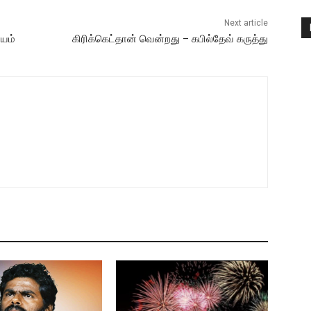
Next article
யம்
கிரிக்கெட்தான் வென்றது – கபில்தேவ் கருத்து