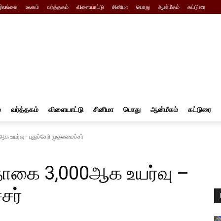
இலங்கை
உலகம்
வர்த்தகம்
விளையாட்டு
சினிமா
பொது
ஆன்மீகம்
கட்டுரை
்
வர்த்தகம்
விளையாட்டு
சினிமா
பொது
ஆன்மீகம்
கட்டுரை
உயர்வு - புதுச்சேரி முதலமைச்சர்
ொகை ₹3,000ஆக உயர்வு –
சர்