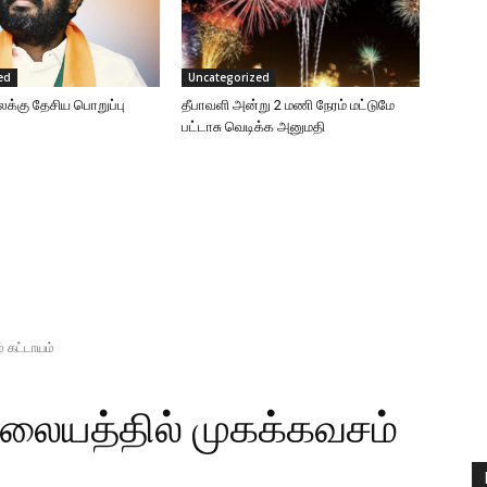
ed
Uncategorized
கு தேசிய பொறுப்பு
தீபாவளி அன்று 2 மணி நேரம் மட்டுமே
பட்டாசு வெடிக்க அனுமதி