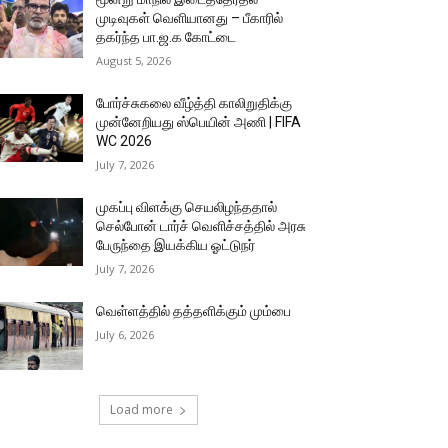
முடிவுகள் வெளியானது – பீகாரில்
தகர்ந்த பா.ஜ.க கோட்டை
August 5, 2026
போர்ச்சுகலை வீழ்த்தி காலிறுதிக்கு
முன்னேறியது ஸ்பெயின் அணி | FIFA
WC 2026
July 7, 2026
முகப்பு விளக்கு செயலிழந்ததால்
செல்போன் டார்ச் வெளிச்சத்தில் அரசு
பேருந்தை இயக்கிய ஓட்டுநர்
July 7, 2026
வெள்ளத்தில் தத்தளிக்கும் மும்பை
July 6, 2026
Load more