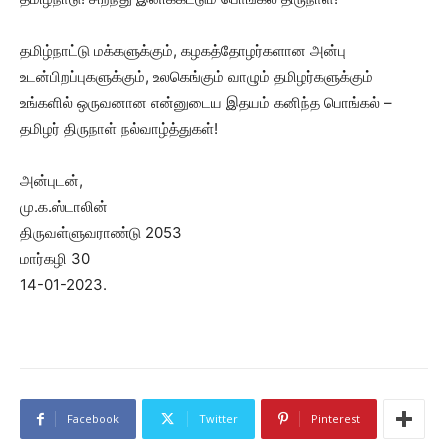
தமிழ்நாட்டு மக்களுக்கும், கழகத்தோழர்களான அன்பு
உடன்பிறப்புகளுக்கும், உலகெங்கும் வாழும் தமிழர்களுக்கும்
உங்களில் ஒருவனான என்னுடைய இதயம் கனிந்த பொங்கல் –
தமிழர் திருநாள் நல்வாழ்த்துகள்!
அன்புடன்,
மு.க.ஸ்டாலின்
திருவள்ளுவராண்டு 2053
மார்கழி 30
14-01-2023.
Facebook
Twitter
Pinterest