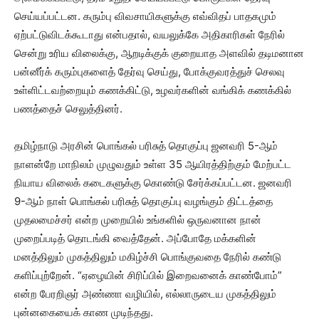
செய்யப்பட்டன. கரும்பு விவசாயிகளுக்கு எவ்விதப் பாதகமும்
ஏற்பட்டுவிடக்கூடாது என்பதால், வயலுக்கே அதிகாரிகள் நேரில்
சென்று உரிய விலைக்கு, ஆறடிக்குக் குறையாத அளவில் தடிமனான
பன்னீர்க் கரும்புகளைத் தேர்வு செய்து, போக்குவரத்துச் செலவு
உள்ளிட்டவற்றையும் கணக்கிட்டு, உழவர்களின் வங்கிக் கணக்கில்
பணத்தைச் செலுத்தினர்.
தமிழ்நாடு அரசின் பொங்கல் பரிசுத் தொகுப்பு ஜனவரி 5-ஆம்
நாளன்றே மாநிலம் முழுவதும் உள்ள 35 ஆயிரத்திற்கும் மேற்பட்ட
நியாய விலைக் கடைகளுக்கு கொண்டு சேர்க்கப்பட்டன. ஜனவரி
9-ஆம் நாள் பொங்கல் பரிசுத் தொகுப்பு வழங்கும் திட்டத்தை
முதலமைச்சர் என்ற முறையில் உங்களில் ஒருவனான நான்
முறைப்படித் தொடங்கி வைத்தேன். அப்போதே மக்களின்
மனத்திலும் முகத்திலும் மகிழ்ச்சி பொங்குவதை நேரில் கண்டு
களிப்புற்றேன். “ஏழையின் சிரிப்பில் இறைவனைக் காண்போம்”
என்ற பேரறிஞர் அண்ணா வழியில், எல்லாருடைய முகத்திலும்
புன்னகையைக் காண முடிந்தது.