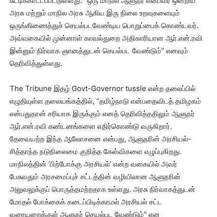
சுட்டிக்காட்டப்பட்டுள்ளது. “ஒரு மாநில ஆளுநர் என்பவர் ஒன்றிய
அரசு மற்றும் மாநில அரசு ஆகிய இரு நிலை உறவுகளையும்
ஒருங்கிணைத்துச் செயல்படவேண்டிய பொறுப்பைக் கொண்டவர்.
அவ்வகையில் முன்னாள் காவல்துறை அதிகாரியான ஆர்.என்.ரவி
இன்னும் நிர்வாக ஞானத்துடன் செயல்பட வேண்டும்” எனவும்
தெரிவித்துள்ளது.
The Tribune இதழ் Govt-Governor tussle என்ற தலைப்பில்
எழுதியுள்ள தலையங்கத்தில், “தமிழ்நாடு என்பதைவிடத் தமிழகம்
என்பதுதான் சரியாக இருக்கும் எனத் தெரிவித்ததிலும் ஆளுநர்
ஆர்.என்.ரவி கண்டனங்களை எதிர்கொண்டு வருகிறார்.
தேவையற்ற இந்த ஆலோசனை என்பது, ஆளுநரின் அரசியல்-
சித்தாந்த நடுநிலைமை குறித்த கேள்விகளை எழுப்புகிறது.
மாநிலத்தின் ‘பிற்போக்கு அரசியல்’ என்ற வகையில் அவர்
பேசுவதும் அரசமைப்புச் சட்டத்தின் வழியிலான ஆளுநரின்
அலுவலுக்குப் பொருத்தமற்றதாக உள்ளது. அரசு நிர்வாகத்துடன்
மோதல் போக்கைக் கடைப்பிடிக்காமல் அரசியல் சட்ட
வரையறைக்குள் ஆளுநர் செயல்பட வேண்டும்” என