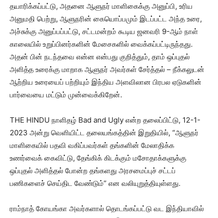
தயாரிக்கப்பட்டு, அதனை ஆளுநர் மாளிகைக்கு அனுப்பி, உரிய
அனுமதி பெற்று, ஆளுநரின் கையொப்பமும் இடப்பட்ட அந்த உரை,
அச்சுக்கு அனுப்பப்பட்டு, சட்டமன்றம் கூடிய ஜனவரி 9-ஆம் நாள்
காலையில் உறுப்பினர்களின் மேசைகளில் வைக்கப்பட்டிருந்தது.
அதன் பின் நடந்தவை என்ன என்பது குறித்தும், தாம் ஒப்புதல்
அளித்த உரைக்கு மாறாக ஆளுநர் அவர்கள் சேர்த்தல் – நீக்கலுடன்
ஆற்றிய உரையைப் பற்றியும் இந்திய அளவிலான பிரபல ஏடுகளின்
பார்வையை மட்டும் முன்வைக்கிறேன்.
THE HINDU நாளிதழ் Bad and Ugly என்ற தலைப்பிட்டு, 12-1-
2023 அன்று வெளியிட்ட தலையங்கத்தின் இறுதியில், “ஆளுநர்
மாளிகையில் பதவி வகிப்பவர்கள் தங்களின் மேலாதிக்க
உணர்வைக் கைவிட்டு, தேங்கிக் கிடக்கும் மசோதாக்களுக்கு
ஒப்புதல் அளித்தல் போன்ற தங்களது அரசமைப்புச் சட்டப்
பணிகளைச் செய்திட வேண்டும்” என வலியுறுத்தியுள்ளது.
ராம்நாத் கோயங்கா அவர்களால் தொடங்கப்பட்டு வட இந்தியாவில்