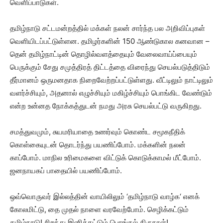
வெளிப்பாடுகள்.
தமிழ்நாடு சட்டமன்றத்தில் மக்கள் நலன் சார்ந்த பல அறிவிப்புகள்
வெளியிடப்பட்டுள்ளன. தமிழர்களின் 150 ஆண்டுகால கனவான –
தென் தமிழ்நாட்டின் தொழில்வளத்தையும் வேலைவாய்ப்பையும்
பெருக்கும் சேது சமுத்திரத் திட்டத்தை விரைந்து செயல்படுத்திடும்
தீர்மானம் ஒருமனதாக நிறைவேற்றப்பட்டுள்ளது. வீட்டிலும் நாட்டிலும்
வளர்ச்சியும், அதனால் எழுச்சியும் மகிழ்ச்சியும் பொங்கிட வேண்டும்
என்ற உன்னத நோக்கத்துடன் நமது அரசு செயல்பட்டு வருகிறது.
சமத்துவமும், சுயமரியாதை உணர்வும் கொண்ட சமூகநீதிக்
கொள்கையுடன் தொடர்ந்து பயணிப்போம். மக்களின் நலன்
காப்போம். மாநில உரிமைகளை விட்டுக் கொடுக்காமல் மீட்போம்.
ஜனநாயகப் பாதையில் பயணிப்போம்.
ஒவ்வொருவர் இல்லத்தின் வாயிலிலும் ‘தமிழ்நாடு வாழ்க‘ எனக்
கோலமிட்டு, தை முதல் நாளை வரவேற்போம். செழிக்கட்டும்
தமிழ்நாடு! சிறந்து இனிக்கட்டும் பொங்கல் திருநாள்!