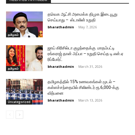
தவெக ஆட்சி அமைக்க திமுக இடையூறு
செய்யாது – ஸ்டாலின் உறுதி
bharathadmin
-
May 7, 2026
தமிழகம்
ஜாய் கிரிசில்டா குழந்தைக்கு மாதம்பட்டி
ரங்கராஜ் தான் அப்பா – உறுதி செய்த டி.என்.ஏ
ரிப்போர்ட்
bharathadmin
-
March 31, 2026
தமிழகம்
தமிழகத்தில் 15% உணவகங்கள் மூடல் –
கள்ளச்சந்தையில் சிலிண்டர் ரூ.6,000-க்கு
விற்பனை
bharathadmin
-
March 13, 2026
Uncategorized