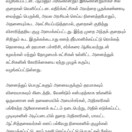
வழங்கப்பட்டன. ஆயினும் அங்கொன்றும் இங்கொன்றுமாகச் சில
குறைகள் வெளிப்பட்டன. எதிர்க்கட்சிகள் அவற்றை பூதக்கண்ணாடி
வைத்துப் பெருக்கி, அவல அரசியல் செய்ய நினைத்தபோதும்,
அதனையும்கூட அலட்சியப்படுத்தாமல், குறைகள் குறித்து
விசாரித்தறிய குழு அமைக்கப்பட்டது. இந்த முறை அந்தக் குறையும்
சிறிதும் கூட இருக்கக்கூடாது எனத் தீர்மானிக்கப்பட்டு ரொக்கத்
தொகையுடன் தரமான பச்சரிசி, சர்க்கரை ஆகியவற்றுடன்
உழவர்கள் மற்றும் தோழமைக் கட்சிகள் உள்ளிட்ட அனைத்துக்
கட்சிகளின் கோரிக்கையை ஏற்று முழுக் கரும்பு
வழங்கப்பட்டுள்ளது.
அனைத்துப் பொருட்களும் அனைவருக்கும் தரமாகவும்
விரைவாகவும் கிடைத்திட வேண்டும் என்பதற்காக உங்களில்
ஒருவனான என் தலைமையில் அமைச்சர்கள், அதிகாரிகள்
பங்கேற்ற ஆலோசனைக் கூட்டம் நடைபெற்று, அதில் எடுக்கப்பட்ட
முடிவுகளின் அடிப்படையில் துறை அதிகாரிகள், மாவட்ட
ஆட்சித்தலைவர்கள் எனப் பல்வேறு நிலைகளில் குழுக்கள்
அமைக்கப்பட்டு, தரம் உறுதி செய்யப்பட்டு பொருட்கள் தேர்வு