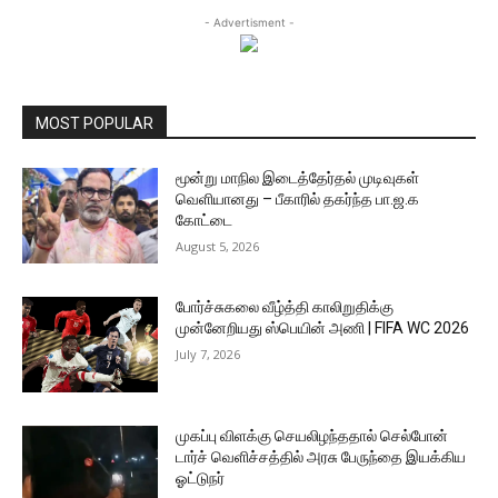
- Advertisment -
MOST POPULAR
மூன்று மாநில இடைத்தேர்தல் முடிவுகள்
வெளியானது – பீகாரில் தகர்ந்த பா.ஜ.க
கோட்டை
August 5, 2026
போர்ச்சுகலை வீழ்த்தி காலிறுதிக்கு
முன்னேறியது ஸ்பெயின் அணி | FIFA WC 2026
July 7, 2026
முகப்பு விளக்கு செயலிழந்ததால் செல்போன்
டார்ச் வெளிச்சத்தில் அரசு பேருந்தை இயக்கிய
ஓட்டுநர்