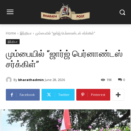
Home
இந்தியா
மும்பையில் “ஜார்ஜ் பெர்னாண்டஸ் சர்க்கிள்”
இந்தியா
மும்பையில் “ஜார்ஜ் பெர்னாண்டஸ்
சர்க்கிள்”
By
bharathadmin
June 28, 2026
198
0
Facebook
Twitter
Pinterest