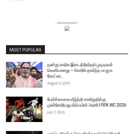
- Advertisment -
MOST POPULAR
மூன்று மாநில இடைத்தேர்தல் முடிவுகள்
வெளியானது – பீகாரில் தகர்ந்த பா.ஜ.க
கோட்டை
August 5, 2026
போர்ச்சுகலை வீழ்த்தி காலிறுதிக்கு
முன்னேறியது ஸ்பெயின் அணி | FIFA WC 2026
July 7, 2026
முகப்பு விளக்கு செயலிழந்ததால் செல்போன்