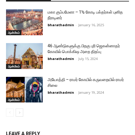
மகா கும்பமேளா – 1½ கோடி பக்தர்கள் புனித
நீராடினர்
bharathadmin
-
January 16, 2025
ஆன்மீகம்
46 ஆண்டுகளுக்கு பிறகு புரி ஜெகன்னாதர்
கோவில் பொக்கிஷ அறை திறப்பு
bharathadmin
-
July 15, 2024
ஆன்மீகம்
அயோத்தி – ராமர் கோயில் கருவறையில் ராமர்
சிலை
bharathadmin
-
January 19, 2024
ஆன்மீகம்
LEAVE A REPLY