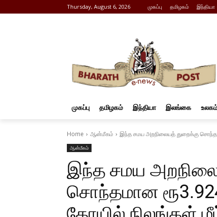
Thursday, August 6, 2026
முகப்பு
தமிழகம்
இந்தியா
முகப்பு
தமிழகம்
இந்தியா
இலங்கை
உலகம
Home
ஆன்மீகம்
இந்த சமய அறநிலையத் துறைக்கு சொந்தமான
ஆன்மீகம்
இந்த சமய அறநிலைய
சொந்தமான ரூ3.924
கோயில் நிலங்கள் மீட