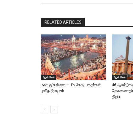
RELATED ARTICLES
ஆன்மீகம்
ஆன்மீகம்
மகா கும்பமேளா – 1½ கோடி பக்தர்கள்
46 ஆண்டுகளுக
புனித நீராடினர்
ஜெகன்னாதர
திறப்பு