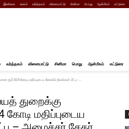
இலங்கை
உலகம்
வர்த்தகம்
விளையாட்டு
சினிமா
பொது
ஆன்மீகம்
கட்டுரை
்
வர்த்தகம்
விளையாட்டு
சினிமா
பொது
ஆன்மீகம்
கட்டுரை
 ரூ3.924 கோடி மதிப்புடைய கோயில் நிலங்கள் மீட்பு -...
த் துறைக்கு
 கோடி மதிப்புடைய
்பு – அமைச்சர் சேகர்