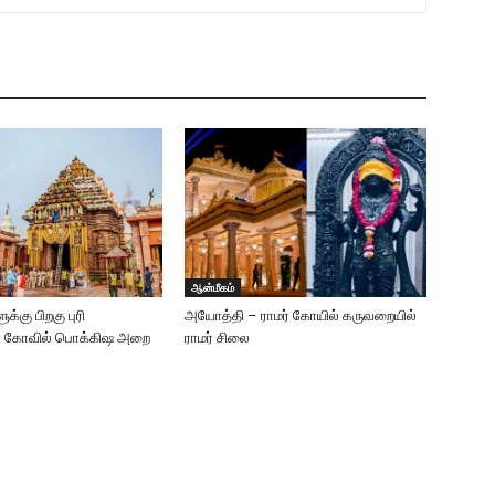
ஆன்மீகம்
்கு பிறகு புரி
அயோத்தி – ராமர் கோயில் கருவறையில்
் கோவில் பொக்கிஷ அறை
ராமர் சிலை