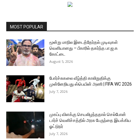
MOST POPULAR
மூன்று மாநில இடைத்தேர்தல் முடிவுகள்
வெளியானது – பீகாரில் தகர்ந்த பா.ஜ.க
கோட்டை
August 5, 2026
போர்ச்சுகலை வீழ்த்தி காலிறுதிக்கு
முன்னேறியது ஸ்பெயின் அணி | FIFA WC 2026
July 7, 2026
முகப்பு விளக்கு செயலிழந்ததால் செல்போன்
டார்ச் வெளிச்சத்தில் அரசு பேருந்தை இயக்கிய
ஓட்டுநர்
July 7, 2026