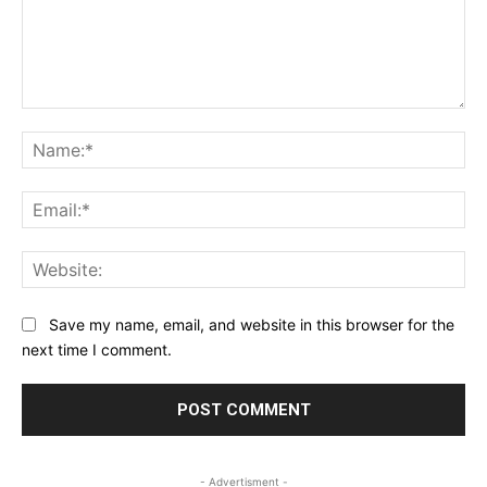
Comment:
Na
Ema
Web
Save my name, email, and website in this browser for the
next time I comment.
- Advertisment -