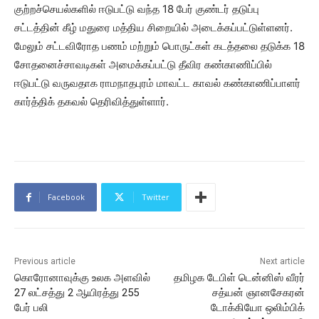
குற்றச்செயல்களில் ஈடுபட்டு வந்த 18 பேர் குண்டர் தடுப்பு
சட்டத்தின் கீழ் மதுரை மத்திய சிறையில் அடைக்கப்பட்டுள்ளனர்.
மேலும் சட்டவிரோத பணம் மற்றும் பொருட்கள் கடத்தலை தடுக்க 18
சோதனைச்சாவடிகள் அமைக்கப்பட்டு தீவிர கண்காணிப்பில்
ஈடுபட்டு வருவதாக ராமநாதபுரம் மாவட்ட காவல் கண்காணிப்பாளர்
கார்த்திக் தகவல் தெரிவித்துள்ளார்.
Facebook
Twitter
Previous article
Next article
கொரோனாவுக்கு உலக அளவில்
தமிழக டேபிள் டென்னிஸ் வீரர்
27 லட்சத்து 2 ஆயிரத்து 255
சத்யன் ஞானசேகரன்
பேர் பலி
டோக்கியோ ஒலிம்பிக்