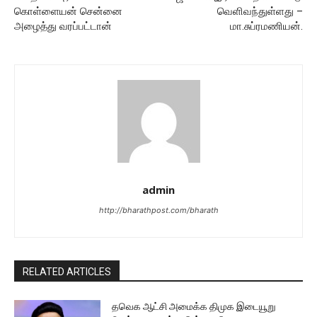
கொள்ளையன் சென்னை
வெளிவந்துள்ளது –
அழைத்து வரப்பட்டான்
மா.சுப்ரமணியன்.
admin
http://bharathpost.com/bharath
RELATED ARTICLES
தவெக ஆட்சி அமைக்க திமுக இடையூறு