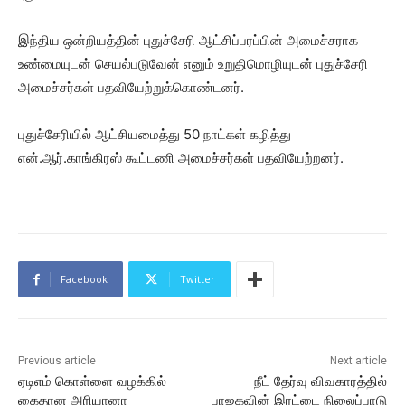
இந்திய ஒன்றியத்தின் புதுச்சேரி ஆட்சிப்பரப்பின் அமைச்சராக
உண்மையுடன் செயல்படுவேன் எனும் உறுதிமொழியுடன் புதுச்சேரி
அமைச்சர்கள் பதவியேற்றுக்கொண்டனர்.
புதுச்சேரியில் ஆட்சியமைத்து 50 நாட்கள் கழித்து
என்.ஆர்.காங்கிரஸ் கூட்டணி அமைச்சர்கள் பதவியேற்றனர்.
Facebook
Twitter
Previous article
Next article
ஏடிஎம் கொள்ளை வழக்கில்
நீட் தேர்வு விவகாரத்தில்
கைதான அரியானா
பாஜகவின் இரட்டை நிலைப்பாடு