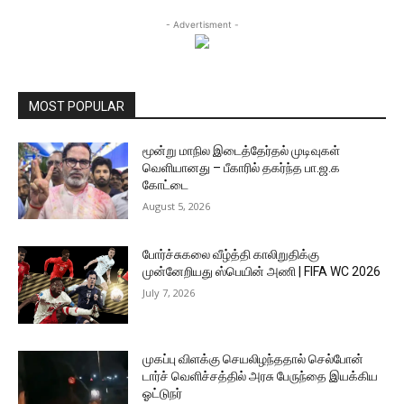
- Advertisment -
MOST POPULAR
மூன்று மாநில இடைத்தேர்தல் முடிவுகள்
வெளியானது – பீகாரில் தகர்ந்த பா.ஜ.க
கோட்டை
August 5, 2026
போர்ச்சுகலை வீழ்த்தி காலிறுதிக்கு
முன்னேறியது ஸ்பெயின் அணி | FIFA WC 2026
July 7, 2026
முகப்பு விளக்கு செயலிழந்ததால் செல்போன்
டார்ச் வெளிச்சத்தில் அரசு பேருந்தை இயக்கிய
ஓட்டுநர்