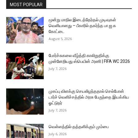
MOST POPULAR
மூன்று மாநில இடைத்தேர்தல் முடிவுகள்
வெளியானது – பீகாரில் தகர்ந்த பா.ஜ.க
கோட்டை
August 5, 2026
போர்ச்சுகலை வீழ்த்தி காலிறுதிக்கு
முன்னேறியது ஸ்பெயின் அணி | FIFA WC 2026
July 7, 2026
முகப்பு விளக்கு செயலிழந்ததால் செல்போன்
டார்ச் வெளிச்சத்தில் அரசு பேருந்தை இயக்கிய
ஓட்டுநர்
July 7, 2026
வெள்ளத்தில் தத்தளிக்கும் மும்பை
July 6, 2026