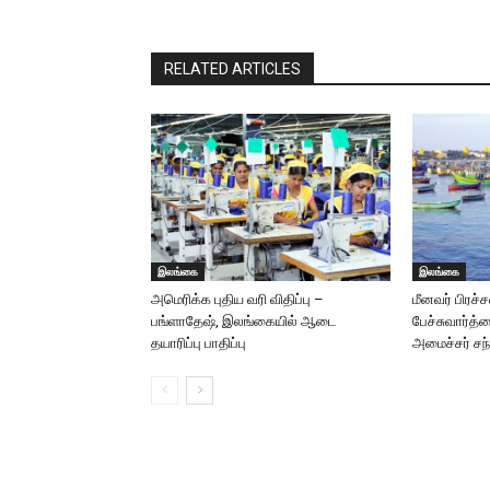
RELATED ARTICLES
இலங்கை
இலங்கை
அமெரிக்க புதிய வரி விதிப்பு –
மீனவர் பிரச
பங்ளாதே‌ஷ், இலங்கையில் ஆடை
பேச்சுவார்த
தயாரிப்பு பாதிப்பு
அமைச்சர் சந