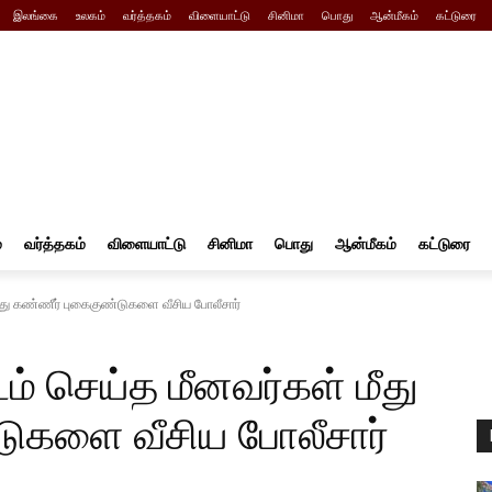
இலங்கை
உலகம்
வர்த்தகம்
விளையாட்டு
சினிமா
பொது
ஆன்மீகம்
கட்டுரை
்
வர்த்தகம்
விளையாட்டு
சினிமா
பொது
ஆன்மீகம்
கட்டுரை
து கண்ணீர் புகைகுண்டுகளை வீசிய போலீசார்
் செய்த மீனவர்கள் மீது
ுகளை வீசிய போலீசார்