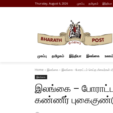
Thursday, August 6, 2026
முகப்பு
தமிழகம்
இந்தியா
முகப்பு
தமிழகம்
இந்தியா
இலங்கை
உலகம
Home
இலங்கை
இலங்கை - போராட்டம் செய்த மீனவர்கள் மீ
இலங்கை
இலங்கை – போராட்டம
கண்ணீர் புகைகுண்ட