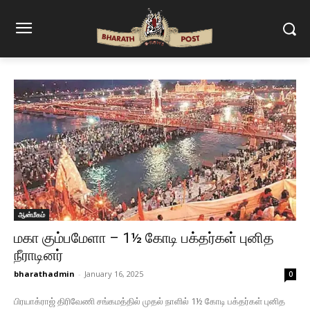
ஆன்மீகம்
மகா கும்பமேளா – 1½ கோடி பக்தர்கள் புனித
நீராடினர்
bharathadmin
-
January 16, 2025
0
பிரயாக்ராஜ் திரிவேணி சங்கமத்தில் முதல் நாளில் 1½ கோடி பக்தர்கள் புனித