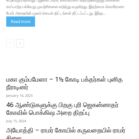
கூறியிருப்பதாவது: புதுவை அரசு, கொரோனா தொற்றிலிருந்து மக்களை
காப்பாற்ற பல்வேறு முயற்சிகளை எடுத்து வருகிறது. இதற்காக கொரோனா
போர் அறையின் மூலம் செயல் திட்டங்கள் தீட்டப்பட்டது. இந்த...
Read more
மகா கும்பமேளா – 1½ கோடி பக்தர்கள் புனித
நீராடினர்
January 16, 2025
46 ஆண்டுகளுக்கு பிறகு புரி ஜெகன்னாதர்
கோவில் பொக்கிஷ அறை திறப்பு
July 15, 2024
அயோத்தி – ராமர் கோயில் கருவறையில் ராமர்
சிலை