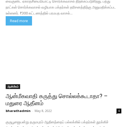
வைகுண்ட ஏகாதசியையொட்டி சொர்க்கவாசல் திறக்கப்படுகிறது. பத்து
நாட்கள் சொர்க்கவாசல் வழியாக பக்தர்கள் தரிசனத்திற்கு அனுமதிக்கப்பட
உள்ளனர். ₹300 கட்டணத்தில் பரமபத வாசல்...
Read more
ஆன்மீகம்
ஆன்மீகவாதி கருத்து சொல்லக்கூடாதா? –
மதுரை ஆதீனம்
bharathadmin
-
May 8, 2022
0
குருபூஜையன்று தருமபுரம் ஆதீனத்தைப் பல்லக்கில் பக்தர்கள் தூக்கிச்