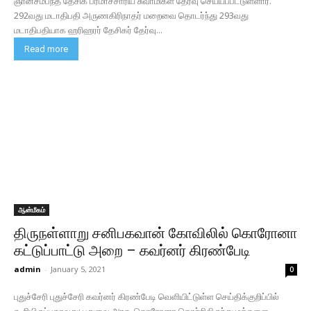
ஞானசம்பந்த தேசிக பரமாச்சாரிய சுவாமிகள் தேர்வு செய்யப்பட்டுள்ளார்.
292வது மடாதிபதி அருணகிரிநாதர் மறைவை தொடர்ந்து 293வது
மடாதிபதியாக ஹரிஹரர் தேசிகர் தேர்வு...
Read more
ஆன்மீகம்
திருநள்ளாறு சனிபகவான் கோவிலில் கொரோனா
கட்டுப்பாட்டு அறை – கவர்னர் கிரண்பேடி
admin
-
January 5, 2021
0
புதுச்சேரி புதுச்சேரி கவர்னர் கிரண்பேடி வெளியிட்டுள்ள செய்திக்குறிப்பில்