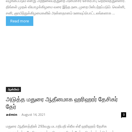
வழங்கப்படும் என்று அறநிலையத்துறை அமைச்சர் சேகர்பாபு தெரிவித்துள்ளார்.
திங்கள் முதல் வியாழக்கிழமை வரை இந்த நடைமுறை பின்பற்றப்படும். வெள்ளி,
சனி, ஞாயிற்றுக்கிழமைகளில் அன்னதானம் உணவுப்பொட்டலங்களாக ...
Read more
ஆன்மீகம்
அடுத்த மதுரை ஆதீனமாக ஹரிஹரர் தேசிகர்
தேர்
admin
-
August 14, 2021
0
மதுரை ஆதீனத்தின் 293வது மடாதிபதி ஸ்ரீல ஸ்ரீ ஹரிஹரர் தேசிக