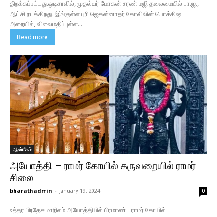
திறக்கப்பட்டது.ஒடிசாவில், முதல்வர் மோகன் சரண் மஜி தலைமையில் பா.ஜ.,
ஆட்சி நடக்கிறது. இங்குள்ள புரி ஜெகன்னாதர் கோவிலின் பொக்கிஷ
அறையில், விலைமதிப்புள்ள...
Read more
ஆன்மீகம்
அயோத்தி – ராமர் கோயில் கருவறையில் ராமர்
சிலை
bharathadmin
-
January 19, 2024
0
உத்தர பிரதேச மாநிலம் அயோத்தியில் பிரமாண்ட ராமர் கோயில்