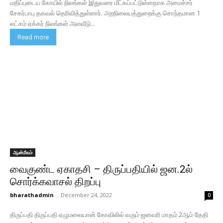
மதிப்புடைய கோயில் நிலங்கள் இதுவரை மீட்கப்பட்டுள்ளதாக அமைச்சர்
சேகர்பாபு தகவல் தெரிவித்துள்ளார். அறநிலையத்துறைக்கு சொந்தமான 1
லட்சம் ஏக்கர் நிலங்கள் அளவீடு...
Read more
ஆன்மீகம்
வைகுண்ட ஏகாதசி – திருப்பதியில் ஜன.2ல்
சொர்க்கவாசல் திறப்பு
bharathadmin
-
December 24, 2022
0
திருப்பதி திருப்பதி ஏழுமலையான் கோவிலில் வரும் ஜனவரி மாதம் 2ஆம் தேதி