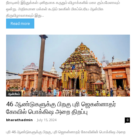
நீராடினர் இந்துக்கள் புனிதமாக கருதும் விழாக்களில் மகா கும்பமேளாவும்
ஒன்று. அதிகமான மக்கள் கூடும் உலகின் மிகப்பெரிய ஆன்மிக
திருவிழாவாகவும் இது...
Read more
ஆன்மீகம்
46 ஆண்டுகளுக்கு பிறகு புரி ஜெகன்னாதர்
கோவில் பொக்கிஷ அறை திறப்பு
bharathadmin
-
July 15, 2024
0
புரி 46 ஆண்டுகளுக்கு பிறகு, புரி ஜெகன்னாதர் கோவிலின் பொக்கிஷ அறை